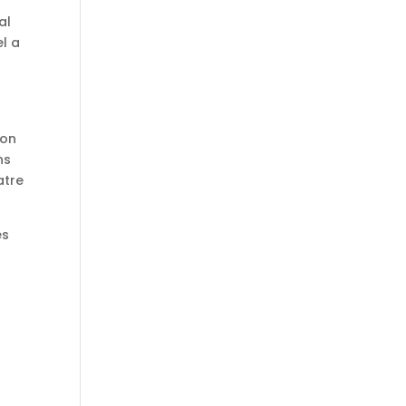
al
el a
 on
ns
atre
es